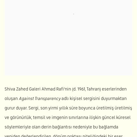
Shiva Zahed Galeri Ahmad Rafi’nin (d. 1961, Tahran) eserlerinden
oluşan
Against Transparency
adlı kişisel sergisini duyurmaktan
gurur duyar. Sergi, son yirmi yıllık süre boyunca üretilmiş üretilmiş
ve görünürlük, temsil ve imgenin sınırlarına ilişkin güncel küresel
söylemleriyle olan derin bağlantısı nedeniyle bu bağlamda
yeniden değerlendirilen, dönüm noktası niteliğindeki bir eser