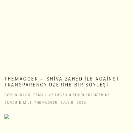
THEMAGGER — SHIVA ZAHED ILE AGAINST
TRANSPARENCY ÜZERINE BIR SÖYLEŞI
GÖRÜNÜRLÜK, TEMSIL VE IMGENIN SINIRLARI ÜZERINE
BURCU DIMILI, THEMAGGER, JULY 8, 2026